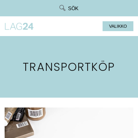
Siirry
SÖK
suoraan
sisältöön
VALIKKO
TRANSPORTKÖP