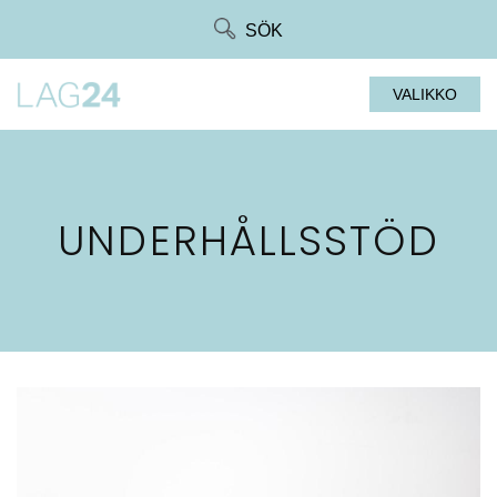
Siirry
SÖK
suoraan
sisältöön
VALIKKO
UNDERHÅLLSSTÖD