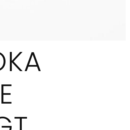
ÖKA
E
GT