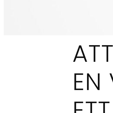
AT
EN
ETT