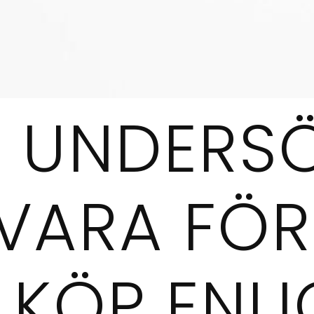
T UNDERS
 VARA FÖR
 KÖP ENLI