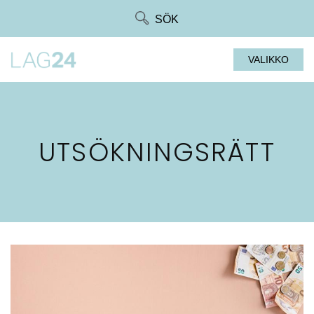
Siirry
SÖK
suoraan
sisältöön
VALIKKO
UTSÖKNINGSRÄTT