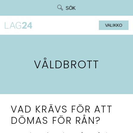
Siirry
SÖK
suoraan
sisältöön
VALIKKO
VÅLDBROTT
VAD KRÄVS FÖR ATT
DÖMAS FÖR RÅN?