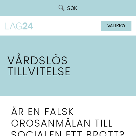
Siirry
SÖK
suoraan
sisältöön
VALIKKO
VÅRDSLÖS
TILLVITELSE
ÄR EN FALSK
OROSANMÄLAN TILL
SOCIALEN ETT BROTT?