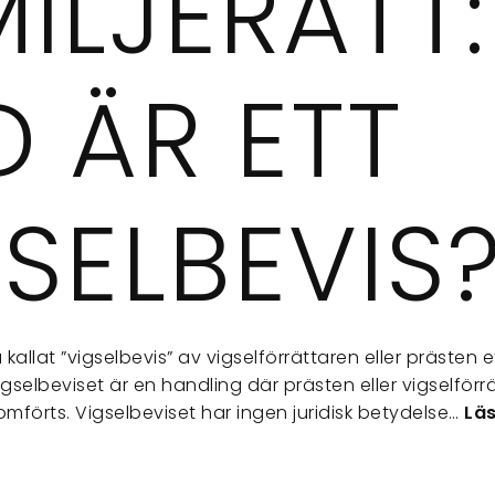
ILJERÄTT:
 ÄR ETT
SELBEVIS
 kallat ”vigselbevis” av vigselförrättaren eller prästen 
igselbeviset är en handling där prästen eller vigselförr
omförts. Vigselbeviset har ingen juridisk betydelse…
Läs