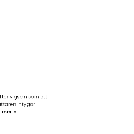
?
efter vigseln som ett
ättaren intygar
 mer »