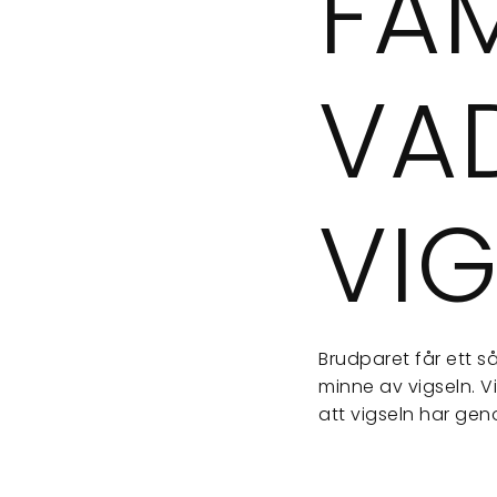
FAM
VAD
VIG
Brudparet får ett så
minne av vigseln. V
att vigseln har gen