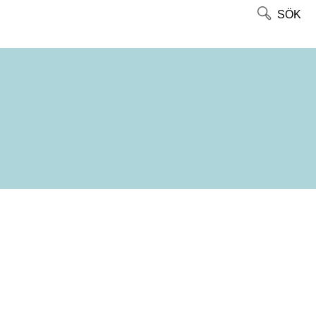
SÖK
R