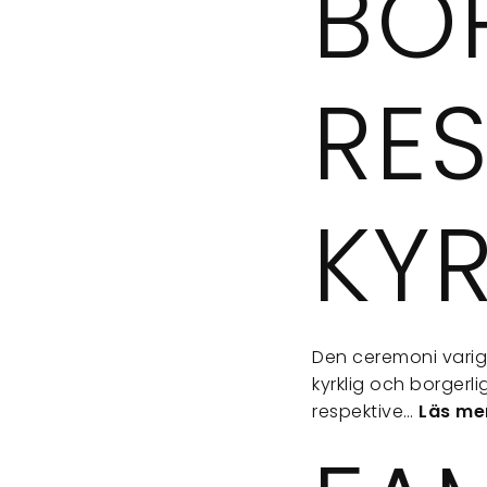
BO
RES
KYR
Den ceremoni varige
kyrklig och borgerlig
respektive…
Läs me