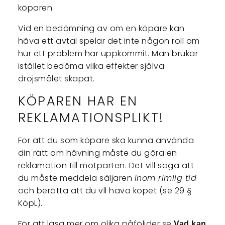
köparen.
Vid en bedömning av om en köpare kan
häva ett avtal spelar det inte någon roll om
hur ett problem har uppkommit. Man brukar
istället bedöma vilka effekter själva
dröjsmålet skapat.
KÖPAREN HAR EN
REKLAMATIONSPLIKT!
För att du som köpare ska kunna använda
din rätt om hävning måste du göra en
reklamation till motparten. Det vill säga att
du måste meddela säljaren
inom rimlig tid
och berätta att du vll häva köpet (se 29 §
KöpL).
För att läsa mer om olika påföljder se
Vad kan