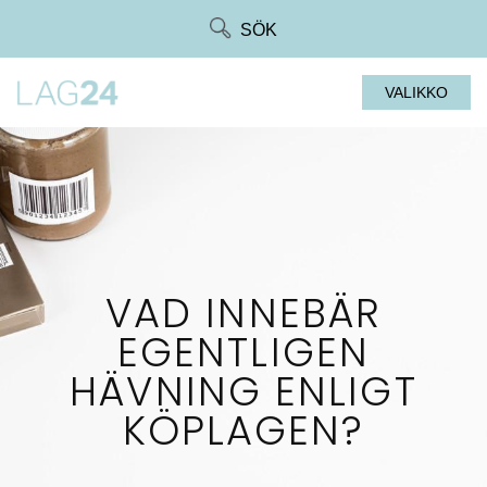
Siirry
SÖK
suoraan
sisältöön
VALIKKO
VAD INNEBÄR
EGENTLIGEN
HÄVNING ENLIGT
KÖPLAGEN?