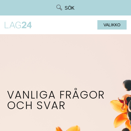
Siirry
SÖK
suoraan
sisältöön
VALIKKO
VANLIGA FRÅGOR
OCH SVAR