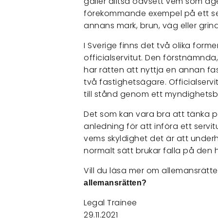
gäller alltså oavsett vem som äge
förekommande exempel på ett se
annans mark, brun, väg eller grind
I Sverige finns det två olika forme
officialservitut. Den förstnämnda,
har rätten att nyttja en annan f
två fastighetsägare. Officialserv
till stånd genom ett myndighetsb
Det som kan vara bra att tänka på
anledning för att införa ett servi
vems skyldighet det är att underh
normalt sätt brukar falla på den 
Vill du läsa mer om allemansrätt
allemansrätten?
Legal Trainee
29.11.2021