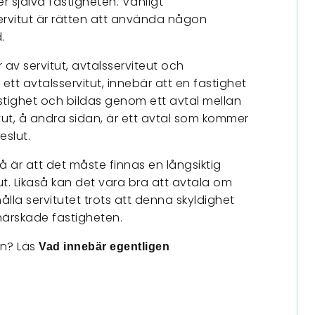
r själva fastigheten. Vanligt
rvitut är rätten att använda någon
.
r av servitut, avtalsserviteut och
 ett avtalsservitut, innebär att en fastighet
astighet och bildas genom ett avtal mellan
itut, å andra sidan, är ett avtal som kommer
eslut.
 är att det måste finnas en långsiktig
tut. Likaså kan det vara bra att avtala om
ålla servitutet trots att denna skyldighet
härskade fastigheten.
en? Läs
Vad innebär egentligen