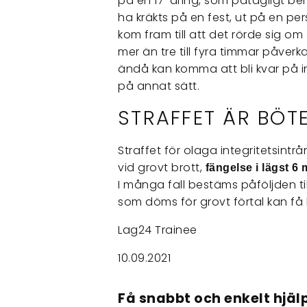
på en 17-åring, som påtagligt be
ha kräkts på en fest, ut på en p
kom fram till att det rörde sig om 
mer än tre till fyra timmar påve
ändå kan komma att bli kvar på int
på annat sätt.
STRAFFET ÄR BÖT
Straffet för olaga integritetsintrå
vid grovt brott,
fängelse i lägst 6
I många fall bestäms påföljden till
som döms för grovt förtal kan få
Lag24 Trainee
10.09.2021
Få snabbt och enkelt hjälp