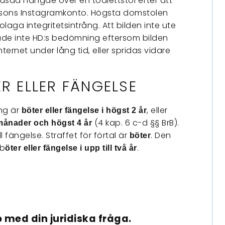
rusad hängde över en toalettstol efter att
ersons Instagramkonto. Högsta domstolen
olaga integritetsintrång. Att bilden inte ute
rkade inte HD:s bedömning eftersom bilden
ernet under lång tid, eller spridas vidare
ER ELLER FÄNGELSE
ng är
, eller
böter eller fängelse i högst 2 år
(4 kap. 6 c-d §§ BrB).
 månader och högst 4 år
 fängelse. Straffet för förtal är
. Den
böter
 b
.
öter eller fängelse i upp till två år
 med din juridiska fråga.