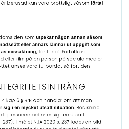
m är berusad kan vara brottsligt såsom
förtal
.
B) döms den som
utpekar någon annan såsom
levnadssätt eller annars lämnar ut uppgift som
, för förtal. Förtal kan
dras missaktning
ld eller film på en person på sociala medier
rottet anses vara fullbordat så fort den
NTEGRITETSINTRÅNG
 i 4 kap 6 § BrB och handlar om att man
. Berusning
 sig i en mycket utsatt situation
t personen befinner sig i en utsatt
s. 237). I målet NJA 2020 s. 237 lades en bild