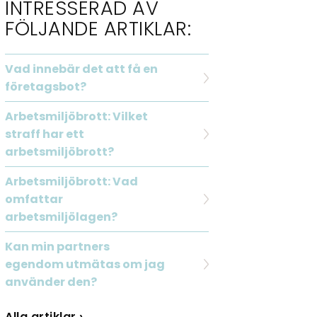
INTRESSERAD AV
FÖLJANDE ARTIKLAR:
Vad innebär det att få en
företagsbot?
Arbetsmiljöbrott: Vilket
straff har ett
arbetsmiljöbrott?
Arbetsmiljöbrott: Vad
omfattar
arbetsmiljölagen?
Kan min partners
egendom utmätas om jag
använder den?
Alla artiklar ›