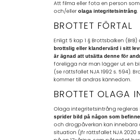
Att filma eller fota en person so
och/eller
olaga integritetsintrång
BROTTET FÖRTAL
Enligt 5 kap 1 § Brottsbalken (Br
brottslig eller klandervärd i sitt 
är ägnad att utsätta denne för an
föreligga när man lägger ut en bi
(se rättsfallet NJA 1992 s. 594). B
kommer till andras kännedom.
BROTTET OLAGA I
Olaga integritetsintrång regleras
sprider bild på någon som befinner
och drogpåverkan kan innebära at
situation (jfr rättsfallet NJA 2020 