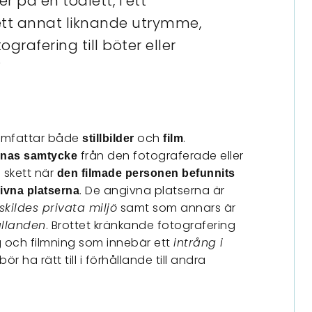
r på en toalett, i ett
ett annat liknande utrymme,
rafering till böter eller
”
 omfattar både
och
.
stillbilder
film
från den fotograferade eller
knas samtycke
 skett när
den filmade personen befunnits
. De angivna platserna är
givna platserna
skildes privata miljö
samt som annars är
ållanden
. Brottet kränkande fotografering
g och filmning som innebär ett
intrång i
ör ha rätt till i förhållande till andra