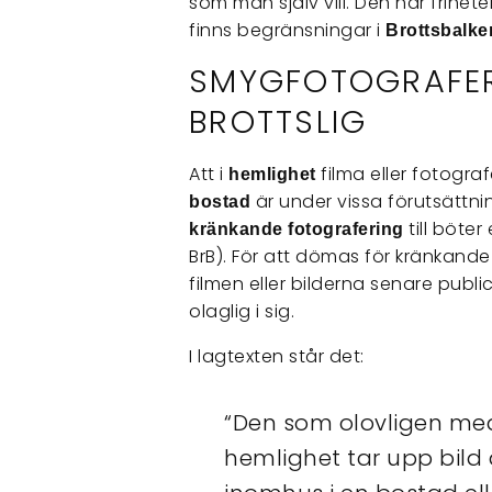
som man själv vill. Den här frihete
finns begränsningar i
Brottsbalke
SMYGFOTOGRAFER
BROTTSLIG
Att i
filma eller fotogra
hemlighet
är under vissa förutsättn
bostad
till böter
kränkande fotografering
BrB). För att dömas för kränkande
filmen eller bilderna senare publ
olaglig i sig.
I lagtexten står det:
“Den som olovligen med
hemlighet tar upp bild