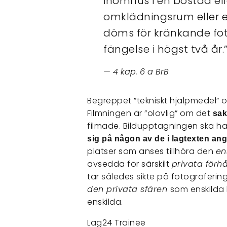
inomhus i en bostad elle
omklädningsrum eller 
döms för kränkande fotog
fängelse i högst två år.
4 kap. 6 a BrB
Begreppet ”tekniskt hjälpmedel”
Filmningen är ”olovlig” om det
sa
filmade. Bildupptagningen ska ha
sig på någon av de i lagtexten an
platser som anses tillhöra den
en
avsedda för särskilt
privata förh
tar således sikte på fotograferin
den privata sfären
som enskilda b
enskilda.
Lag24 Trainee