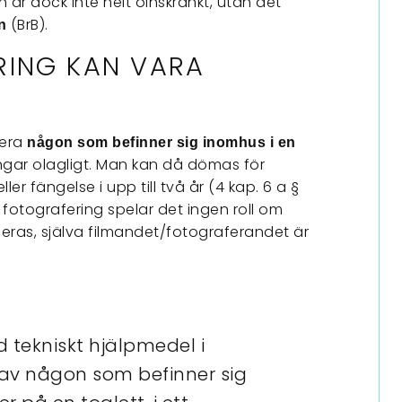
n är dock inte helt oinskränkt, utan det
(BrB).
n
ING KAN VARA
fera
någon som befinner sig inomhus i en
ingar olagligt. Man kan då dömas för
 eller fängelse i upp till två år (4 kap. 6 a §
 fotografering spelar det ingen roll om
iceras, själva filmandet/fotograferandet är
 tekniskt hjälpmedel i
 av någon som befinner sig