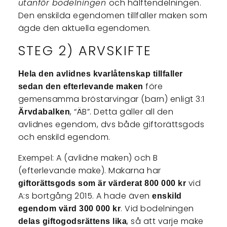
utanför bodelningen
och hälftendelningen.
Den enskilda egendomen tillfaller maken som
ägde den aktuella egendomen.
STEG 2) ARVSKIFTE
Hela den avlidnes kvarlåtenskap tillfaller
före
sedan den efterlevande maken
gemensamma bröstarvingar (barn) enligt 3:1
, “ÄB”. Detta gäller all den
Ärvdabalken
avlidnes egendom, dvs både giftorättsgods
och enskild egendom.
Exempel: A (avlidne maken) och B
(efterlevande make). Makarna har
vid
giftorättsgods som är värderat 800 000 kr
A:s bortgång 2015. A hade även
enskild
. Vid bodelningen
egendom värd 300 000 kr
, så att varje make
delas giftogodsrättens lika