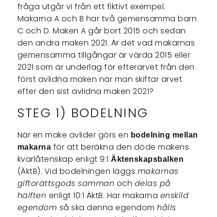
fråga utgår vi från ett fiktivt exempel.
Makarna A och B har två gemensamma barn
C och D. Maken A går bort 2015 och sedan
den andra maken 2021. Är det vad makarnas
gemensamma tillgångar är värda 2015 eller
2021 som är underlag för efterarvet från den
först avlidna maken när man skiftar arvet
efter den sist avlidna maken 2021?
STEG 1) BODELNING
När en make avlider görs en
bodelning mellan
för att beräkna den döde makens
makarna
kvarlåtenskap enligt 9:1
Äktenskapsbalken
(ÄktB). Vid bodelningen läggs
makarnas
giftorättsgods samman
och
delas på
hälften
enligt 10:1 ÄktB. Har makarna
enskild
egendom
så ska denna egendom
hålls