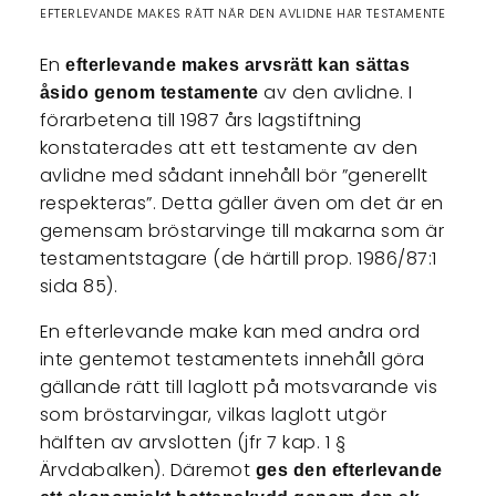
EFTERLEVANDE MAKES RÄTT NÄR DEN AVLIDNE HAR TESTAMENTE
En
efterlevande makes arvsrätt kan sättas
av den avlidne. I
åsido genom testamente
förarbetena till 1987 års lagstiftning
konstaterades att ett testamente av den
avlidne med sådant innehåll bör ”generellt
respekteras”. Detta gäller även om det är en
gemensam bröstarvinge till makarna som är
testamentstagare (de härtill prop. 1986/87:1
sida 85).
En efterlevande make kan med andra ord
inte gentemot testamentets innehåll göra
gällande rätt till laglott på motsvarande vis
som bröstarvingar, vilkas laglott utgör
hälften av arvslotten (jfr 7 kap. 1 §
Ärvdabalken). Däremot
ges den efterlevande