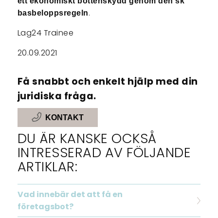
ett ekonomiskt bottenskydd genom den sk
.
basbeloppsregeln
Lag24 Trainee
20.09.2021
Få snabbt och enkelt hjälp med din
juridiska fråga.
KONTAKT
DU ÄR KANSKE OCKSÅ
INTRESSERAD AV FÖLJANDE
ARTIKLAR:
Vad innebär det att få en
företagsbot?