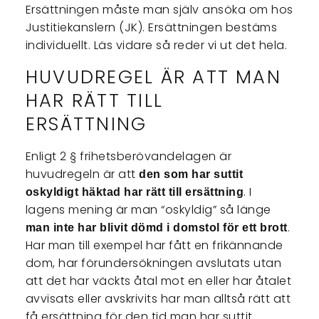
Ersättningen måste man själv ansöka om hos
Justitiekanslern (JK). Ersättningen bestäms
individuellt. Läs vidare så reder vi ut det hela.
HUVUDREGEL ÄR ATT MAN
HAR RÄTT TILL
ERSÄTTNING
Enligt 2 § frihetsberövandelagen är
huvudregeln är att
den som har suttit
. I
oskyldigt häktad har rätt till ersättning
lagens mening är man “oskyldig” så länge
.
man inte har blivit dömd i domstol för ett brott
Har man till exempel har fått en frikännande
dom, har förundersökningen avslutats utan
att det har väckts åtal mot en eller har åtalet
avvisats eller avskrivits har man alltså rätt att
få ersättning för den tid man har suttit