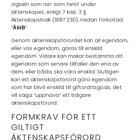
vigseln som
när som helst under
äktenskapet,
enligt 7 kap. 3 §
Äktenskapsbalk (1987:230), nedan förkortad
”
”.
ÄktB
Genom äktenskapsförordet kan all egendom,
eller viss egendom, göras till enskild
egendom. Vidare kan makar bestämma att
egendom som senare tillfaller den ena av
dem, eller båda, ska vara enskild. Slutligen
kan ett äktenskapsförord göra egendom
som har blivit enskild till giftorättsgods, det
vill säga ”upphäva” ett tidigare
äktenskapsförord.
FORMKRAV FÖR ETT
GILTIGT
ÄKTENSKAPSFÖRORD