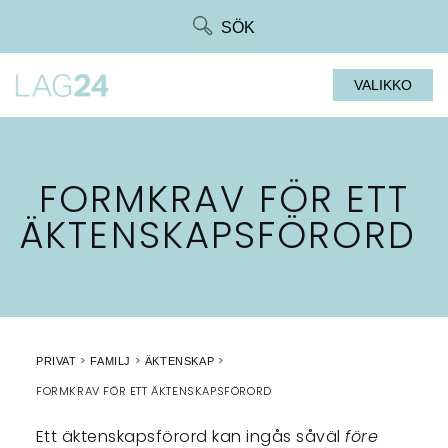
Siirry
SÖK
suoraan
sisältöön
VALIKKO
FORMKRAV FÖR ETT
ÄKTENSKAPSFÖRORD
PRIVAT
FAMILJ
ÄKTENSKAP
FORMKRAV FÖR ETT ÄKTENSKAPSFÖRORD
Ett äktenskapsförord kan ingås såväl
före