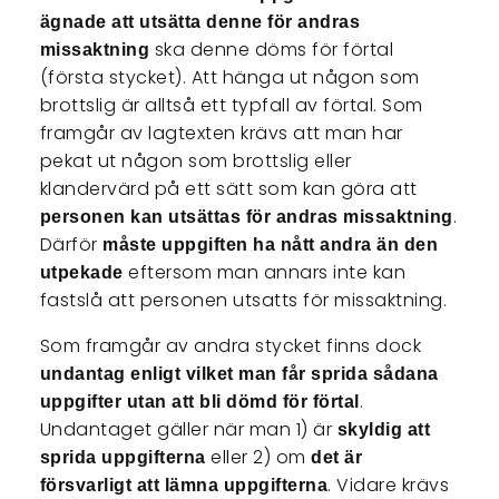
ägnade att utsätta denne för andras
ska denne döms för förtal
missaktning
(första stycket). Att hänga ut någon som
brottslig är alltså ett typfall av förtal. Som
framgår av lagtexten krävs att man har
pekat ut någon som brottslig eller
klandervärd på ett sätt som kan göra att
.
personen kan utsättas för andras missaktning
Därför
måste uppgiften ha nått andra än den
eftersom man annars inte kan
utpekade
fastslå att personen utsatts för missaktning.
Som framgår av andra stycket finns dock
undantag enligt vilket man får sprida sådana
.
uppgifter utan att bli dömd för förtal
Undantaget gäller när man 1) är
skyldig att
eller 2) om
sprida uppgifterna
det är
. Vidare krävs
försvarligt att lämna uppgifterna