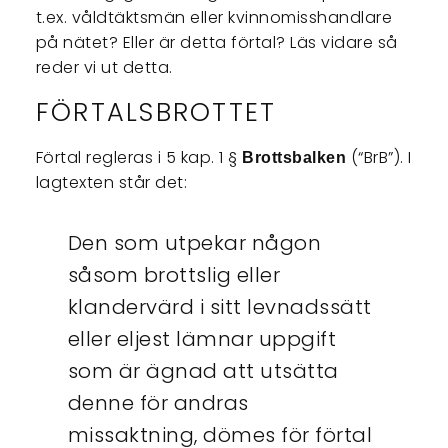
t.ex. våldtäktsmän eller kvinnomisshandlare
på nätet? Eller är detta förtal? Läs vidare så
reder vi ut detta.
FÖRTALSBROTTET
Förtal regleras i 5 kap. 1 §
(“BrB”). I
Brottsbalken
lagtexten står det:
Den som utpekar någon
såsom brottslig eller
klandervärd i sitt levnadssätt
eller eljest lämnar uppgift
som är ägnad att utsätta
denne för andras
missaktning, dömes för förtal