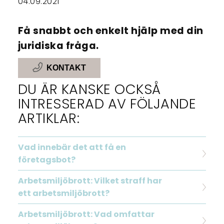
04.09.2021
Få snabbt och enkelt hjälp med din
juridiska fråga.
KONTAKT
DU ÄR KANSKE OCKSÅ
INTRESSERAD AV FÖLJANDE
ARTIKLAR:
Vad innebär det att få en
företagsbot?
Arbetsmiljöbrott: Vilket straff har
ett arbetsmiljöbrott?
Arbetsmiljöbrott: Vad omfattar