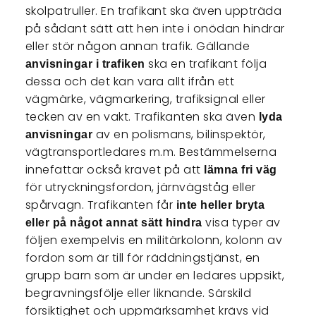
skolpatruller. En trafikant ska även uppträda
på sådant sätt att hen inte i onödan hindrar
eller stör någon annan trafik. Gällande
ska en trafikant följa
anvisningar i trafiken
dessa och det kan vara allt ifrån ett
vägmärke, vägmarkering, trafiksignal eller
tecken av en vakt. Trafikanten ska även
lyda
av en polismans, bilinspektör,
anvisningar
vägtransportledares m.m. Bestämmelserna
innefattar också kravet på att
lämna fri väg
för utryckningsfordon, järnvägståg eller
spårvagn. Trafikanten får
inte heller bryta
visa typer av
eller på något annat sätt hindra
följen exempelvis en militärkolonn, kolonn av
fordon som är till för räddningstjänst, en
grupp barn som är under en ledares uppsikt,
begravningsfölje eller liknande. Särskild
försiktighet och uppmärksamhet krävs vid