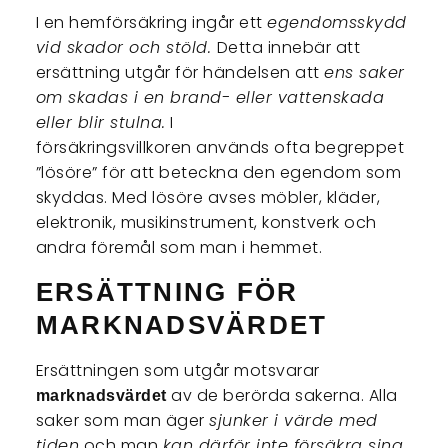
I en hemförsäkring ingår ett
egendomsskydd
vid skador och stöld.
Detta innebär att
ersättning utgår för händelsen att
ens saker
om skadas i en brand- eller vattenskada
eller blir stulna.
I
försäkringsvillkoren används ofta begreppet
”lösöre” för att beteckna den egendom som
skyddas. Med lösöre avses möbler, kläder,
elektronik, musikinstrument, konstverk och
andra föremål som man i hemmet.
ERSÄTTNING FÖR
MARKNADSVÄRDET
Ersättningen som utgår motsvarar
av de berörda sakerna. Alla
marknadsvärdet
saker som man äger
sjunker i värde med
tiden
och man
kan därför inte försäkra sina