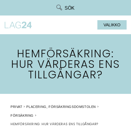
Siirry
SÖK
suoraan
sisältöön
VALIKKO
HEMFÖRSÄKRING:
HUR VÄRDERAS ENS
TILLGÅNGAR?
PRIVAT
PLACERING, FÖRSÄKRINGSDOMSTOLEN
FÖRSÄKRING
HEMFÖRSÄKRING: HUR VÄRDERAS ENS TILLGÅNGAR?