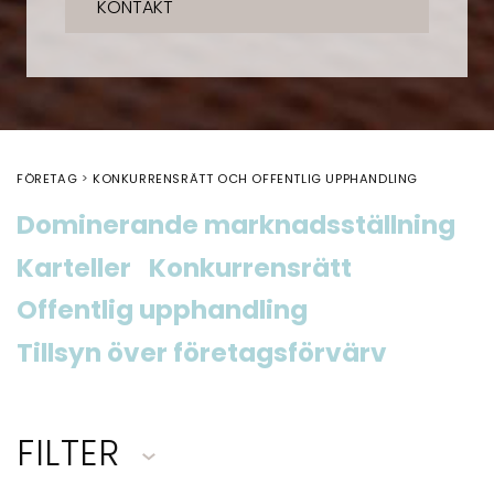
KONTAKT
FÖRETAG
KONKURRENSRÄTT OCH OFFENTLIG UPPHANDLING
Dominerande marknadsställning
Karteller
Konkurrensrätt
Offentlig upphandling
Tillsyn över företagsförvärv
FILTER