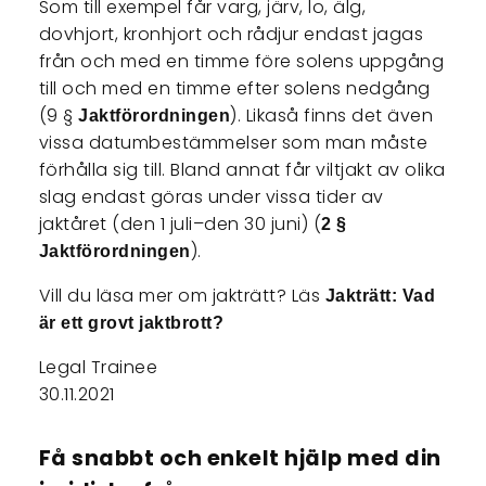
Som till exempel får varg, järv, lo, älg,
dovhjort, kronhjort och rådjur endast jagas
från och med en timme före solens uppgång
till och med en timme efter solens nedgång
(9 §
). Likaså finns det även
Jaktförordningen
vissa datumbestämmelser som man måste
förhålla sig till. Bland annat får viltjakt av olika
slag endast göras under vissa tider av
jaktåret (den 1 juli–den 30 juni) (
2 §
).
Jaktförordningen
Vill du läsa mer om jakträtt? Läs
Jakträtt: Vad
är ett grovt jaktbrott?
Legal Trainee
30.11.2021
Få snabbt och enkelt hjälp med din