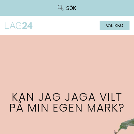
Siirry
SÖK
suoraan
sisältöön
VALIKKO
KAN JAG JAGA VILT
PÅ MIN EGEN MARK?