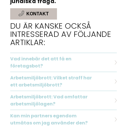
juridiska fråga.
KONTAKT
DU ÄR KANSKE OCKSÅ
INTRESSERAD AV FÖLJANDE
ARTIKLAR:
Vad innebär det att få en
företagsbot?
Arbetsmiljöbrott: Vilket straff har
ett arbetsmiljöbrott?
Arbetsmiljöbrott: Vad omfattar
arbetsmiljölagen?
Kan min partners egendom
utmätas om jag använder den?