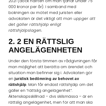
2021 (dock hälften om man tjänar under 75
000 kronor per år). I samband med
bokningen av mötet med juristen eller
advokaten är det viktigt att
man uppger att
det gäller rättshjälp enligt
rättshjälpslagen.
2. 2 EN RÄTTSLIG
ANGELÄGENHETEN
Under den första timmen av rådgivningen får
man möjlighet att berätta om ärendet och
situation man befinner sig i. Advokaten gör
en
juridisk bedömning av behovet av
. Man får endast rättshjälp om det
rättshjälp
gäller en “rättslig angelägenhet”.
Äktenskapsskillnad – dvs skilsmässa – är en
rättslig angelägenhet, men för att man ska