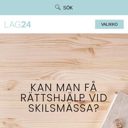
Siirry
SÖK
suoraan
sisältöön
VALIKKO
KAN MAN FÅ
RÄTTSHJÄLP VID
SKILSMÄSSA?