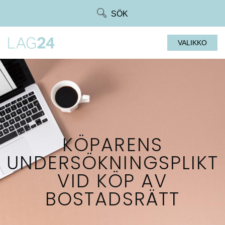
Siirry
SÖK
suoraan
sisältöön
VALIKKO
KÖPARENS
UNDERSÖKNINGSPLIKT
VID KÖP AV
BOSTADSRÄTT