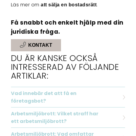
Läs mer om
.
att sälja en bostadsrätt
Få snabbt och enkelt hjälp med din
juridiska fråga.
KONTAKT
DU ÄR KANSKE OCKSÅ
INTRESSERAD AV FÖLJANDE
ARTIKLAR:
Vad innebär det att få en
företagsbot?
Arbetsmiljöbrott: Vilket straff har
ett arbetsmiljöbrott?
Arbetsmiljöbrott: Vad omfattar