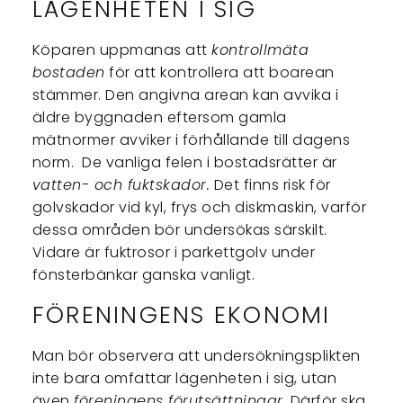
LÄGENHETEN I SIG
Köparen uppmanas att
kontrollmäta
bostaden
för att kontrollera att boarean
stämmer. Den angivna arean kan avvika i
äldre byggnaden eftersom gamla
mätnormer avviker i förhållande till dagens
norm. De vanliga felen i bostadsrätter är
vatten- och fuktskador.
Det finns risk för
golvskador vid kyl, frys och diskmaskin, varför
dessa områden bör undersökas särskilt.
Vidare är fuktrosor i parkettgolv under
fönsterbänkar ganska vanligt.
FÖRENINGENS EKONOMI
Man bör observera att undersökningsplikten
inte bara omfattar lägenheten i sig, utan
även
föreningens förutsättningar.
Därför ska