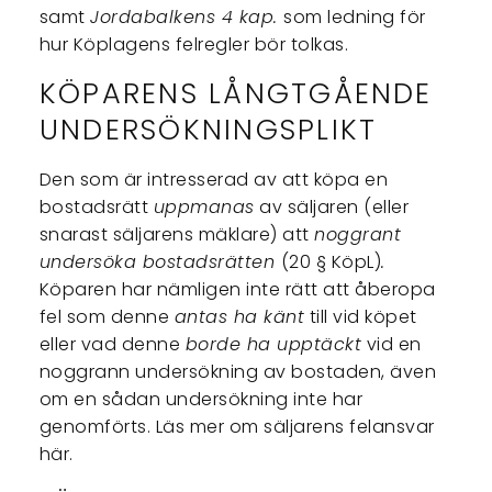
samt
Jordabalkens 4 kap.
som ledning för
hur Köplagens felregler bör tolkas.
KÖPARENS LÅNGTGÅENDE
UNDERSÖKNINGSPLIKT
Den som är intresserad av att köpa en
bostadsrätt
uppmanas
av säljaren (eller
snarast säljarens mäklare) att
noggrant
undersöka bostadsrätten
(20 § KöpL)
.
Köparen har nämligen inte rätt att åberopa
fel som denne
antas ha känt
till vid köpet
eller vad denne
borde ha upptäckt
vid en
noggrann undersökning av bostaden, även
om en sådan undersökning inte har
genomförts. Läs mer om säljarens felansvar
här.