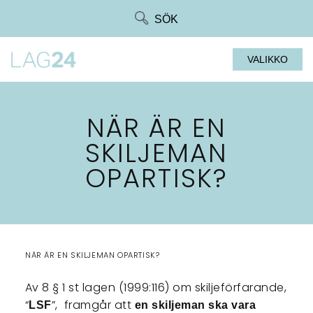
Siirry
SÖK
suoraan
sisältöön
VALIKKO
NÄR ÄR EN
SKILJEMAN
OPARTISK?
NÄR ÄR EN SKILJEMAN OPARTISK?
Av 8 § 1 st lagen (1999:116) om skiljeförfarande,
“
”, framgår att
LSF
en skiljeman ska vara