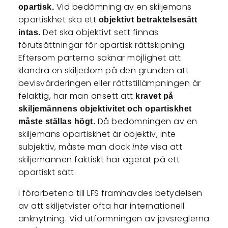
Vid bedömning av en skiljemans
opartisk.
opartiskhet ska ett
objektivt betraktelsesätt
Det ska objektivt sett finnas
intas.
förutsättningar för opartisk rättskipning.
Eftersom parterna saknar möjlighet att
klandra en skiljedom på den grunden att
bevisvärderingen eller rättstillämpningen är
felaktig, har man ansett att
kravet på
skiljemännens objektivitet och opartiskhet
Då bedömningen av en
måste ställas högt.
skiljemans opartiskhet är objektiv, inte
subjektiv, måste man dock
inte
visa att
skiljemannen faktiskt har agerat på ett
opartiskt sätt.
I förarbetena till LFS framhävdes betydelsen
av att skiljetvister ofta har internationell
anknytning. Vid utformningen av jävsreglerna