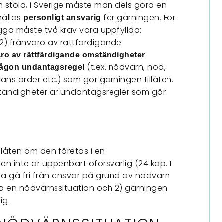
m stöld, i Sverige måste man dels göra en
hållas
för gärningen. För
personligt ansvarig
ligga måste två krav vara uppfyllda:
 2) frånvaro av rättfärdigande
aro av rättfärdigande omständigheter
(t.ex. nödvärn, nöd,
a någon undantagsregel
ns order etc.) som gör gärningen tillåten.
tändigheter är undantagsregler som gör
llåten om den företas i en
en inte är uppenbart oförsvarlig (24 kap. 1
 ska gå fri från ansvar på grund av nödvärn
gga en nödvärnssituation och 2) gärningen
ig.