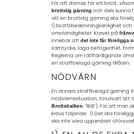
För att dömas för ett brott, såso
och dels kunna 
brottslig gärning
att en brottslig gärning ska före
1) brottsbeskrivningsenlighet och
omständigheter. Kravet på
frånv
innebär att
det inte får föreligg
samtycke, laga befogenhet, förma
Reglerna om rättfärdigande oms
en straffbelagd gärning tillåten.
NÖDVÄRN
En annars straffbelagd gärning ti
nödvärnssituation, förutsatt att d
, “BrB”). För att man
Brottsbalken
krävs följande: 1) Det ska föreli
ska inte vara uppenbart oförsvarl