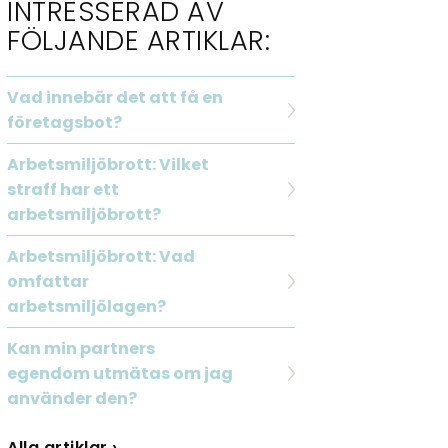
INTRESSERAD AV
FÖLJANDE ARTIKLAR:
Vad innebär det att få en
företagsbot?
Arbetsmiljöbrott: Vilket
straff har ett
arbetsmiljöbrott?
Arbetsmiljöbrott: Vad
omfattar
arbetsmiljölagen?
Kan min partners
egendom utmätas om jag
använder den?
Alla artiklar ›