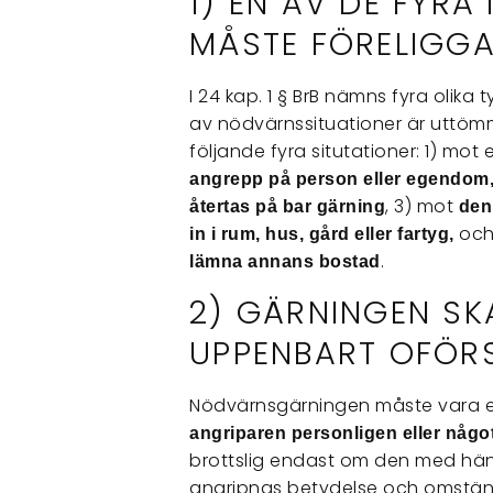
1) EN AV DE FYR
MÅSTE FÖRELIGG
I 24 kap. 1 § BrB nämns fyra olik
av nödvärnssituationer är uttömma
följande fyra situtationer: 1) mot e
angrepp på person eller egendom
, 3) mot
återtas på bar gärning
den
och
in i rum, hus, gård eller fartyg,
.
lämna annans bostad
2) GÄRNINGEN SK
UPPENBART OFÖR
Nödvärnsgärningen måste vara 
angriparen personligen eller någo
brottslig endast om den med häns
angripnas betydelse och omständ