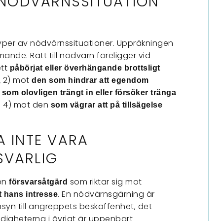
A NÖDVÄRNSSITUATION
A
a typer av nödvärnssituationer. Uppräkningen
nde. Rätt till nödvärn föreligger vid
tt
påbörjat eller överhängande brottsligt
2) mot
,
den som hindrar att egendom
 som olovligen trängt in eller försöker tränga
 4) mot
den
som vägrar att på tillsägelse
A INTE VARA
SVARLIG
en
som riktar sig mot
försvarsåtgärd
. En nödvärnsgärning är
t hans intresse
yn till angreppets beskaffenhet, det
igheterna i övrigt är uppenbart