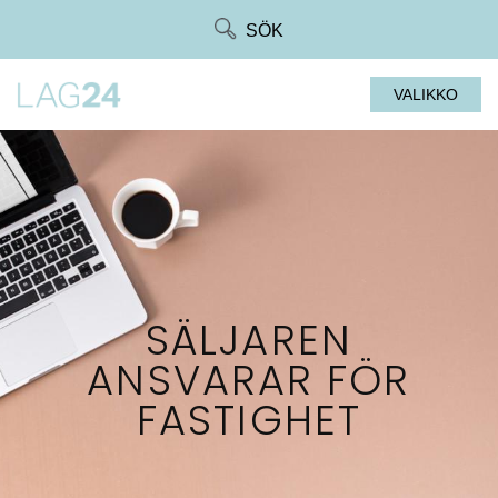
Siirry
SÖK
suoraan
sisältöön
VALIKKO
SÄLJAREN
ANSVARAR FÖR
FASTIGHET