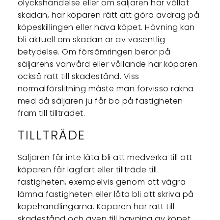
olyckshändelse eller om säljaren har vållat
skadan, har köparen rätt att göra avdrag på
köpeskillingen eller häva köpet. Hävning kan
bli aktuell om skadan är av väsentlig
betydelse. Om försämringen beror på
säljarens vanvård eller vållande har köparen
också rätt till skadestånd. Viss
normalförslitning måste man förvisso räkna
med då säljaren ju får bo på fastigheten
fram till tillträdet.
TILLTRÄDE
Säljaren får inte låta bli att medverka till att
köparen får lagfart eller tillträde till
fastigheten, exempelvis genom att vägra
lämna fastigheten eller låta bli att skriva på
köpehandlingarna. Köparen har rätt till
skadestånd och även till hävning av köpet