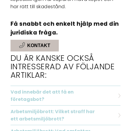
har rätt till skadestånd.
Få snabbt och enkelt hjälp med din
juridiska fråga.
KONTAKT
DU ÄR KANSKE OCKSÅ
INTRESSERAD AV FÖLJANDE
ARTIKLAR:
Vad innebär det att få en
företagsbot?
Arbetsmiljöbrott: Vilket straff har
ett arbetsmiljöbrott?