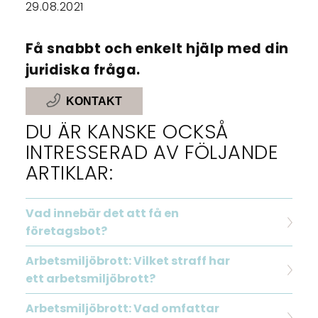
29.08.2021
Få snabbt och enkelt hjälp med din
juridiska fråga.
KONTAKT
DU ÄR KANSKE OCKSÅ
INTRESSERAD AV FÖLJANDE
ARTIKLAR:
Vad innebär det att få en
företagsbot?
Arbetsmiljöbrott: Vilket straff har
ett arbetsmiljöbrott?
Arbetsmiljöbrott: Vad omfattar