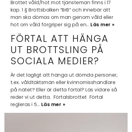
Brottet våld/hot mot tjänsteman finns i 17
kap. 1 § Brottsbalken “BrB” och innebär att
man ska dömas om man genom våld eller
hot om våld förgriper sig på en…
Läs mer »
FÖRTAL ATT HÄNGA
UT BROTTSLING PÅ
SOCIALA MEDIER?
Är det lagligt att hänga ut dömda personer,
t.ex. våldtäktsmän eller kvinnomisshandlare
på nätet? Eller är detta förtal? Läs vidare så
reder vi ut detta. Förtalsbrottet Förtal
regleras i 5…
Läs mer »