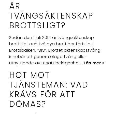
ÄR
TVÅNGSÄKTENSKAP
BROTTSLIGT?
Sedan den 1 juli 2014 är tvångsäktenskap
brottsligt och två nya brott har förts in i
Brottsbalken, “BrB”. Brottet äktenskapstvång
innebär att genom olaga tvång eller
utnyttjande av utsatt belägenhet…
Läs mer »
HOT MOT
TJÄNSTEMAN: VAD
KRÄVS FÖR ATT
DÖMAS?