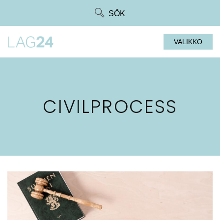
Siirry
SÖK
suoraan
sisältöön
VALIKKO
CIVILPROCESS