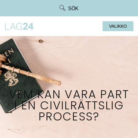
Siirry
SÖK
suoraan
sisältöön
VALIKKO
VEM KAN VARA PART
I EN CIVILRÄTTSLIG
PROCESS?