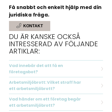
Få snabbt och enkelt hjälp med din
juridiska fråga.
KONTAKT
DU ÄR KANSKE OCKSÅ
INTRESSERAD AV FÖLJANDE
ARTIKLAR:
Vad innebär det att få en
företagsbot?
Arbetsmiljöbrott: Vilket straff har
ett arbetsmiljöbrott?
Vad händer om ett företag begår
ett arbetsmiljöbrott?