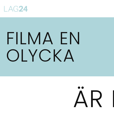
Siirry
suoraan
sisältöön
FILMA EN
OLYCKA
ÄR 