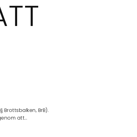
ATT
 Brottsbalken, BrB).
 genom att…