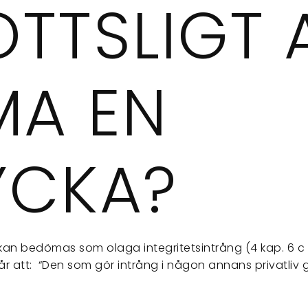
TTSLIGT 
MA EN
YCKA?
 kan bedömas som olaga integritetsintrång (4 kap. 6 c §
år att: “Den som gör intrång i någon annans privatliv