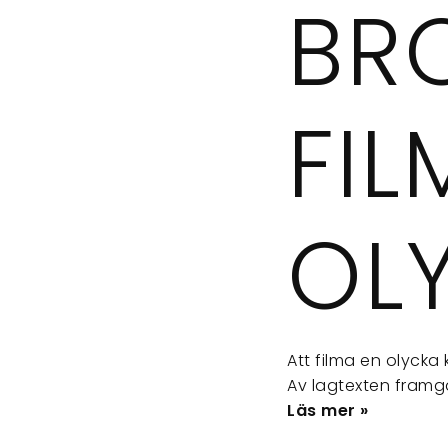
BRO
FIL
OL
Att filma en olycka
Av lagtexten framg
Läs mer »