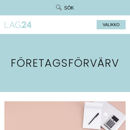
Siirry
SÖK
suoraan
sisältöön
VALIKKO
FÖRETAGSFÖRVÄRV