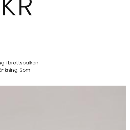
SKR
g i brottsbalken
kränkning. Som