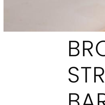
BR
STR
BA