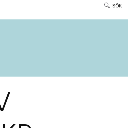
SÖK
V