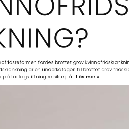
INNOFRID
KNING?
ofridsreformen fördes brottet grov kvinnofridskränknin
dskränkning är en underkategori till brottet grov frids
 på tar lagstiftningen sikte på…
Läs mer »