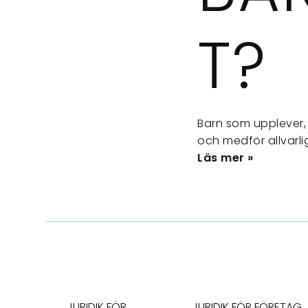
T?
Barn som upplever,
och medför allvarlig
Läs mer »
JURIDIK FÖR
JURIDIK FÖR FÖRETAG