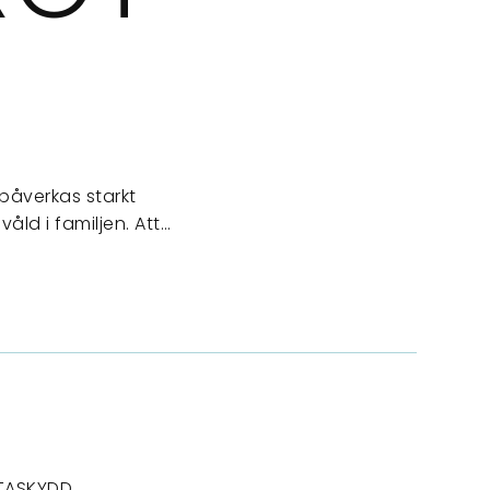
påverkas starkt
åld i familjen. Att…
TASKYDD