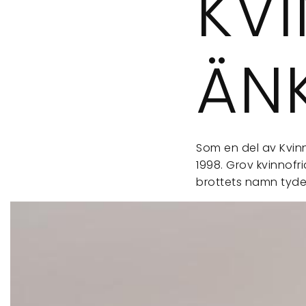
KV
ÄN
Som en del av Kvinn
1998. Grov kvinnofri
brottets namn tyder