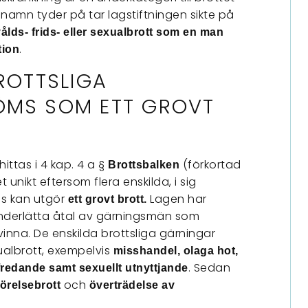
 namn tyder på tar lagstiftningen sikte på
vå
lds- frids- eller sexualbrott som en man
.
tion
BROTTSLIGA
ÖMS SOM ETT GROVT
ittas i 4 kap. 4 a §
(förkortad
Brottsbalken
tet unikt eftersom flera enskilda, i sig
ns kan utgör
Lagen har
ett grovt brott.
underlätta åtal av gärningsmän som
inna. De enskilda brottsliga gärningar
ualbrott, exempelvis
misshandel, olaga hot,
. Sedan
ofredande samt sexuellt utnyttjande
och
örelsebrott
överträdelse av