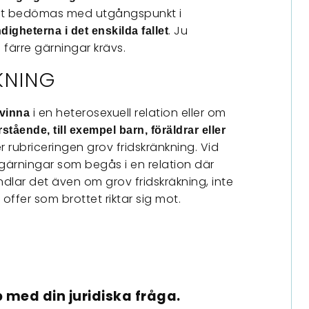
let bedömas med utgångspunkt i
. Ju
igheterna i det enskilda fallet
o färre gärningar krävs.
KNING
i en heterosexuell relation eller om
kvinna
stående, till exempel barn, föräldrar eller
er rubriceringen grov fridskränkning. Vid
 gärningar som begås i en relation där
dlar det även om grov fridskräkning, inte
offer som brottet riktar sig mot.
 med din juridiska fråga.