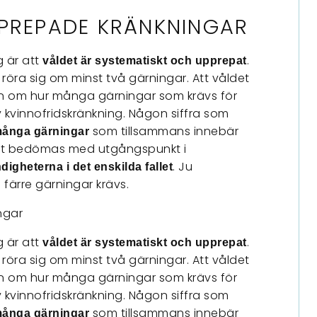
PPREPADE KRÄNKNINGAR
g är att
.
våldet är systematiskt och upprepat
röra sig om minst två gärningar. Att våldet
gan om hur många gärningar som krävs för
 kvinnofridskränkning. Någon siffra som
som tillsammans innebär
många gärningar
let bedömas med utgångspunkt i
. Ju
igheterna i det enskilda fallet
o färre gärningar krävs.
ngar
g är att
.
våldet är systematiskt och upprepat
röra sig om minst två gärningar. Att våldet
gan om hur många gärningar som krävs för
 kvinnofridskränkning. Någon siffra som
som tillsammans innebär
många gärningar