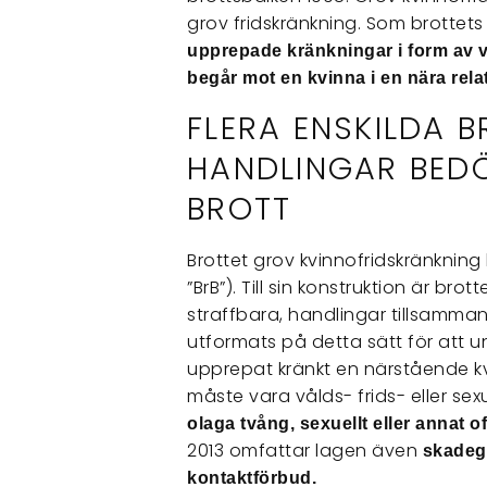
grov fridskränkning. Som brottets
upprepade kränkningar i form av 
begår mot en kvinna i en nära rela
FLERA ENSKILDA 
HANDLINGAR BED
BROTT
Brottet grov kvinnofridskränkning h
”BrB”). Till sin konstruktion är brot
straffbara, handlingar tillsamma
utformats på detta sätt för att 
upprepat kränkt en närstående kv
måste vara vålds- frids- eller sex
olaga tvång, sexuellt eller annat 
2013 omfattar lagen även
skadeg
kontaktförbud.