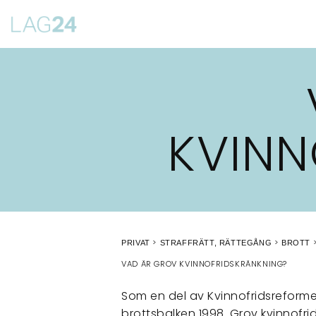
Siirry
suoraan
sisältöön
KVINN
PRIVAT
STRAFFRÄTT, RÄTTEGÅNG
BROTT
VAD ÄR GROV KVINNOFRIDSKRÄNKNING?
Som en del av Kvinnofridsreformen
brottsbalken 1998. Grov kvinnofrid