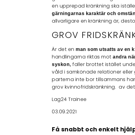
en upprepad kränkning ska istäl
gärningarnas karaktär och omständ
allvarligare en kränkning är, dest
GROV FRIDSKRÄN
Är det en
man som utsatts av en 
handlingarna riktas mot
andra när
faller brottet istället und
syskon,
våld i samkönade relationer eller
parterna inte bor tillsammans han
grov kvinnofridskränkning. av det 
Lag24 Trainee
03.09.2021
Få snabbt och enkelt hjälp