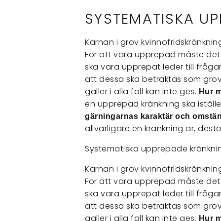
SYSTEMATISKA U
Kärnan i grov kvinnofridskränknin
För att vara upprepad måste det 
ska vara upprepat leder till frå
att dessa ska betraktas som grov
gäller i alla fall kan inte ges.
Hur 
en upprepad kränkning ska istäl
gärningarnas karaktär och omständ
allvarligare en kränkning är, dest
Systematiska upprepade kränkni
Kärnan i grov kvinnofridskränknin
För att vara upprepad måste det 
ska vara upprepat leder till frå
att dessa ska betraktas som grov
gäller i alla fall kan inte ges.
Hur 