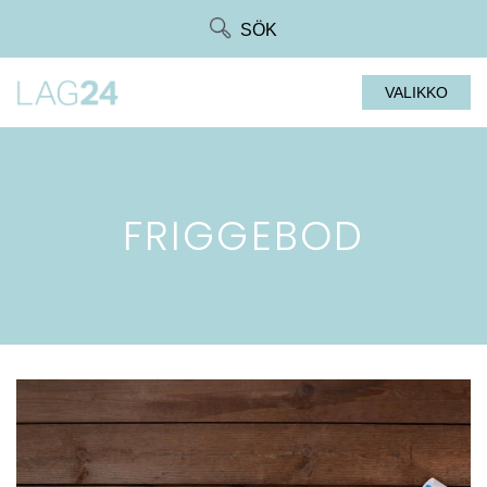
Siirry
SÖK
suoraan
sisältöön
VALIKKO
FRIGGEBOD