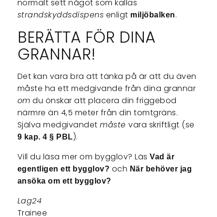
normalt sett något som kallas
strandskyddsdispens
enligt
.
miljöbalken
BERÄTTA FÖR DINA
GRANNAR!
Det kan vara bra att tänka på är att du även
måste ha ett medgivande från dina grannar
om
du önskar att placera din friggebod
närmre än 4,5 meter från din tomtgräns.
Själva medgivandet
måste
vara skriftligt (se
).
9 kap. 4 § PBL
Vill du läsa mer om bygglov? Läs
Vad är
och
egentligen ett bygglov?
När behöver jag
ansöka om ett bygglov?
Lag24
Trainee