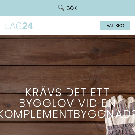
Siirry
SÖK
suoraan
sisältöön
VALIKKO
KRÄVS DET ETT
BYGGLOV VID EN
KOMPLEMENTBYGGNAD