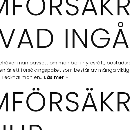
MFÖRSÄKR
 VAD INGÅ
ehöver man oavsett om man bor i hyresrätt, bostadsrät
gen är ett försäkringspaket som består av många vikti
? Tecknar man en…
Läs mer »
MFÖRSÄKR