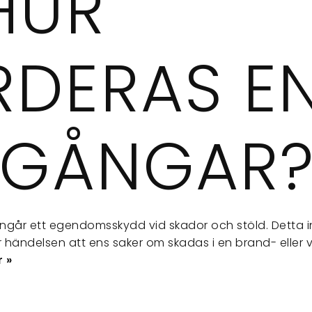
HUR
RDERAS E
LLGÅNGAR
ingår ett egendomsskydd vid skador och stöld. Detta 
r händelsen att ens saker om skadas i en brand- eller 
 »