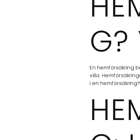
HE
G?
En hemförsäkring b
villa. Hemförsäkrin
i en hemförsäkring
HE