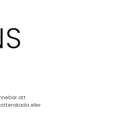
NS
?
innebär att
vattenskada eller