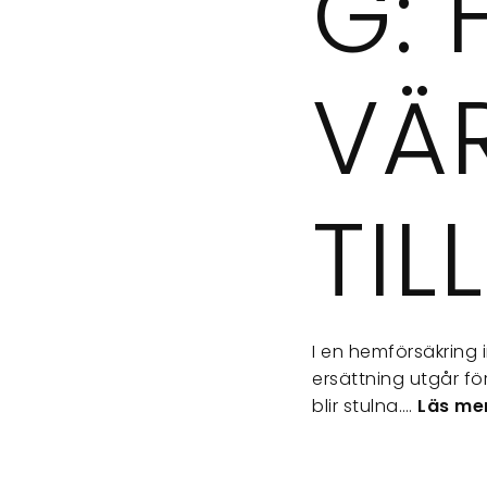
G: 
VÄ
TI
I en hemförsäkring 
ersättning utgår fö
blir stulna.…
Läs mer