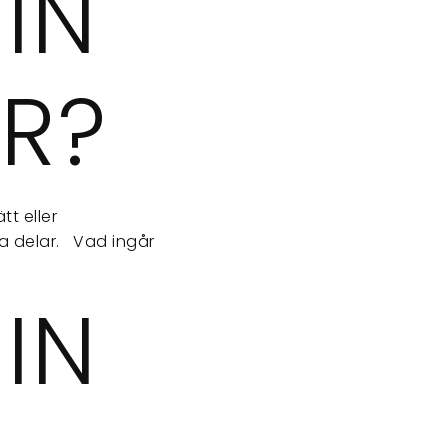
IN
R?
t eller
ga delar. Vad ingår
IN