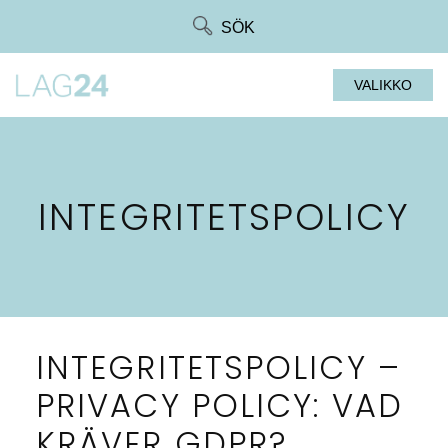
Siirry
SÖK
suoraan
sisältöön
VALIKKO
INTEGRITETSPOLICY
INTEGRITETSPOLICY –
PRIVACY POLICY: VAD
KRÄVER GDPR?