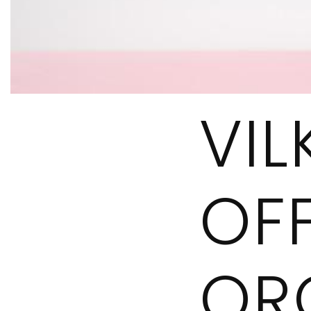
VIL
OF
ORG