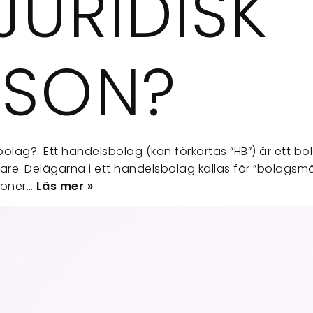
JURIDISK
RSON?
olag? Ett handelsbolag (kan förkortas ”HB”) är ett bo
ägare. Delägarna i ett handelsbolag kallas för ”bolag
soner…
Läs mer »