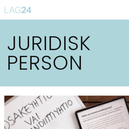
Siirry
suoraan
sisältöön
JURIDISK
PERSON