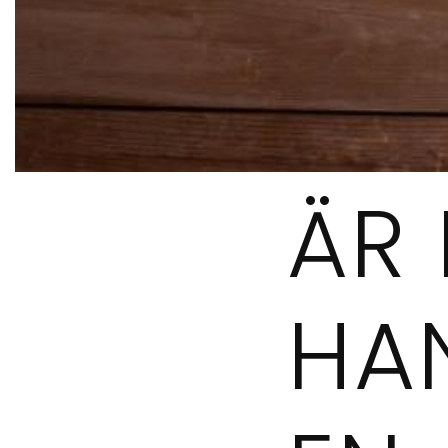
ÄR 
HA