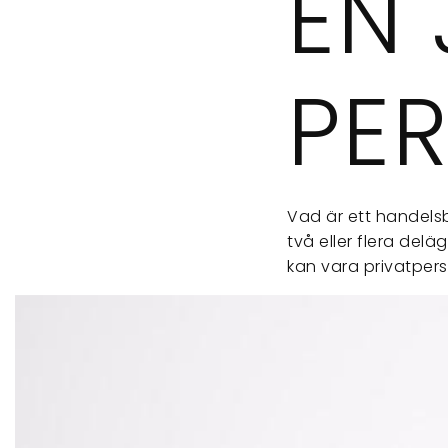
EN 
PE
Vad är ett handelsb
två eller flera del
kan vara privatper