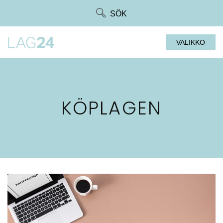
Siirry
SÖK
suoraan
sisältöön
VALIKKO
KÖPLAGEN