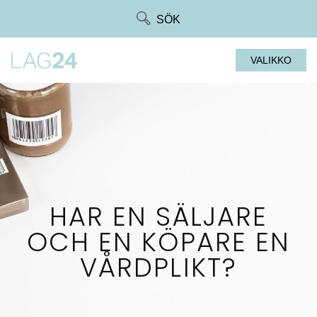
Siirry
SÖK
suoraan
sisältöön
VALIKKO
HAR EN SÄLJARE
OCH EN KÖPARE EN
VÅRDPLIKT?