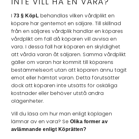
INTE VILL HA EN VARA?
I
behandlas vilken vårdplikt en
73 § KöpL
köpare har gentemot en säljare. Till skillnad
från en säljares vårdplik handlar en köpares
vårdplikt om fall då köparen vill avvisa en
vara. I dessa fall har köparen en skyldighet
att vårda varan åt säljaren. Samma vårdplikt
gäller om varan har kommit till köparens
bestämmelseort utan att köparen ännu tagit
emot eller hämtat varan. Detta förutsätter
dock att köparen inte utsätts för oskäliga
kostnader eller behöver utstå andra
olägenheter.
Vill du läsa om hur man enligt köplagen
lämnar av en vara? Se
Olika former av
avlämnande enligt Köprätten?