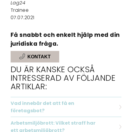
Lag24
Trainee
07.07.2021
Få snabbt och enkelt hjälp med din
juridiska fråga.
KONTAKT
DU ÄR KANSKE OCKSÅ
INTRESSERAD AV FÖLJANDE
ARTIKLAR:
Vad innebär det att få en
företagsbot?
Arbetsmiljöbrott: Vilket straff har
ett arbetsmiljöbrott?