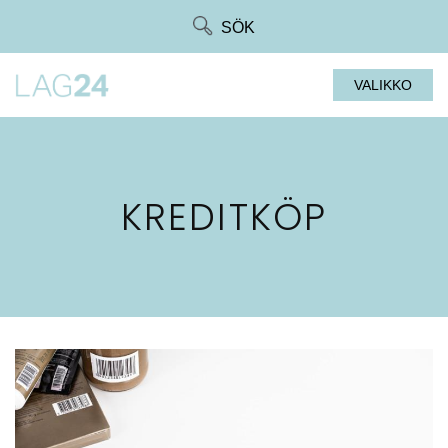
Siirry
SÖK
suoraan
sisältöön
VALIKKO
KREDITKÖP