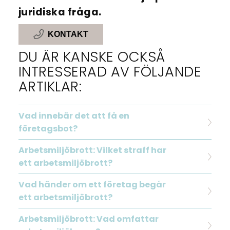
juridiska fråga.
KONTAKT
DU ÄR KANSKE OCKSÅ
INTRESSERAD AV FÖLJANDE
ARTIKLAR:
Vad innebär det att få en
företagsbot?
Arbetsmiljöbrott: Vilket straff har
ett arbetsmiljöbrott?
Vad händer om ett företag begår
ett arbetsmiljöbrott?
Arbetsmiljöbrott: Vad omfattar