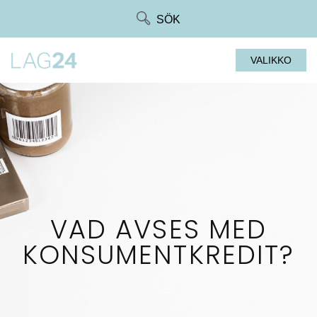
Siirry
SÖK
suoraan
sisältöön
VALIKKO
VAD AVSES MED
KONSUMENTKREDIT?