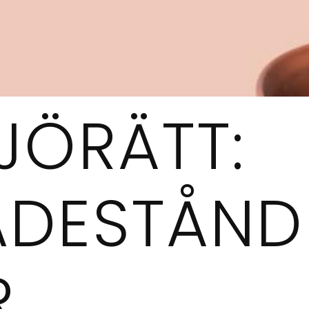
JÖRÄTT:
ADESTÅND
R