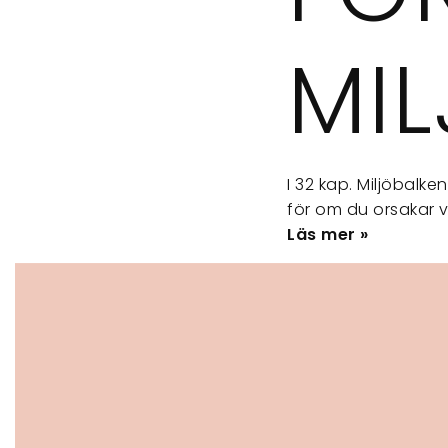
MI
I 32 kap. Miljöbalk
för om du orsakar v
Läs mer »