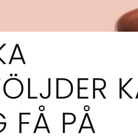
KA
FÖLJDER 
 FÅ PÅ