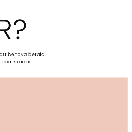
R?
 att behöva betala
åk som skadar…