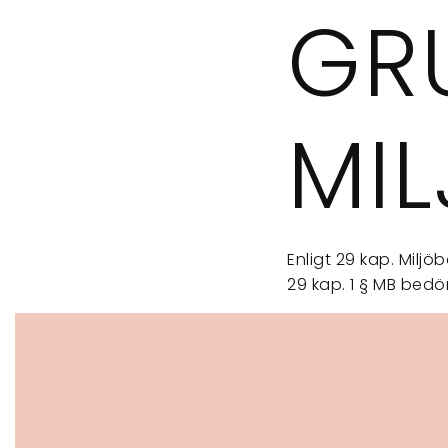
GR
MI
Enligt 29 kap. Miljö
29 kap. 1 § MB bedöm