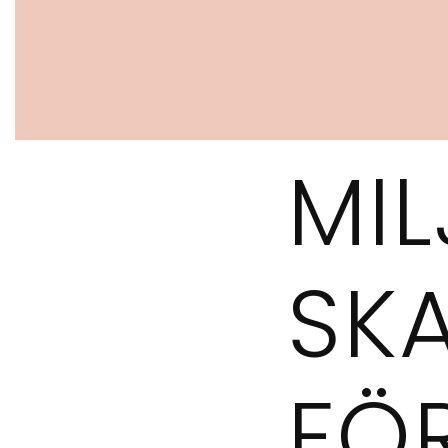
MIL
SK
FÖ