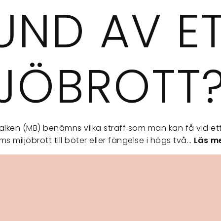
UND AV E
LJÖBROTT
balken (MB) benämns vilka straff som man kan få vid ett 
s miljöbrott till böter eller fängelse i högs två…
Läs me