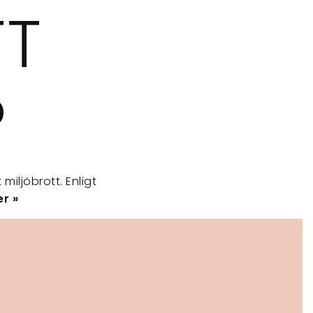
TT
?
miljöbrott. Enligt
r »