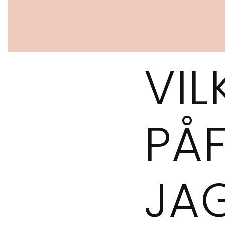
VIL
PÅ
JAG