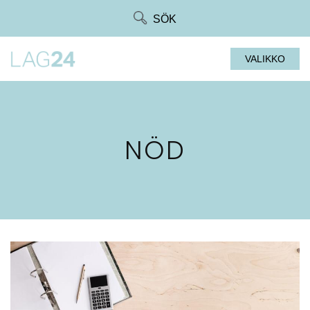
Siirry
SÖK
suoraan
sisältöön
VALIKKO
NÖD