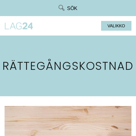
Siirry
SÖK
suoraan
sisältöön
VALIKKO
RÄTTEGÅNGSKOSTNAD