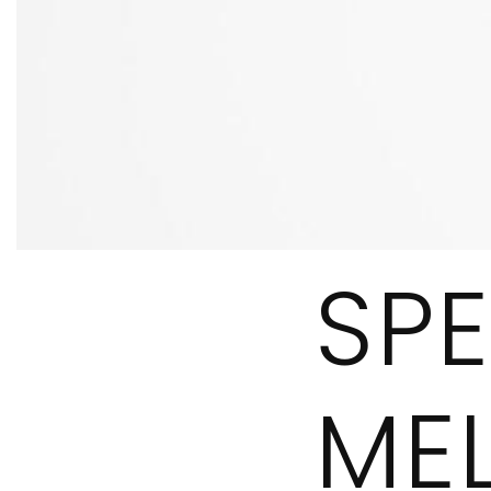
SP
ME