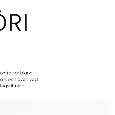
RI
a omfattar bland
eklam och även vad
lagstiftning…