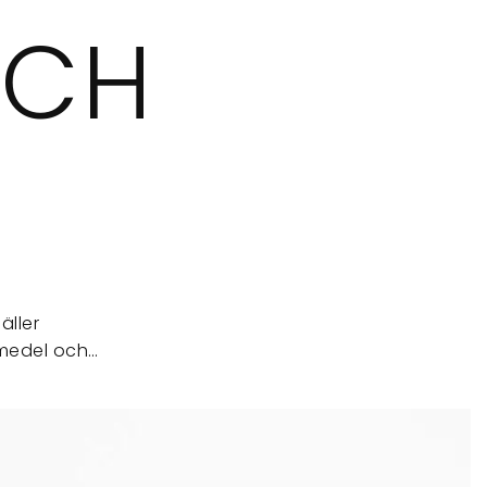
OCH
äller
emedel och…