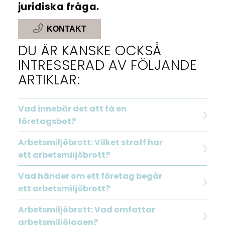
juridiska fråga.
KONTAKT
DU ÄR KANSKE OCKSÅ
INTRESSERAD AV FÖLJANDE
ARTIKLAR:
Vad innebär det att få en
företagsbot?
Arbetsmiljöbrott: Vilket straff har
ett arbetsmiljöbrott?
Vad händer om ett företag begår
ett arbetsmiljöbrott?
Arbetsmiljöbrott: Vad omfattar
arbetsmiljölagen?