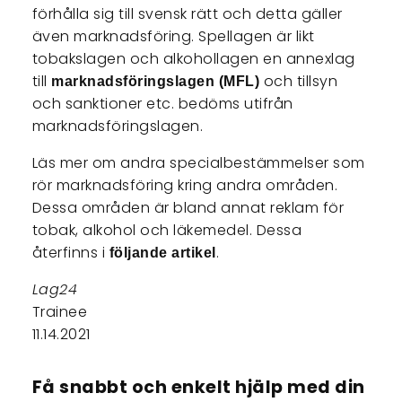
förhålla sig till svensk rätt och detta gäller
även marknadsföring. Spellagen är likt
tobakslagen och alkohollagen en annexlag
till
och tillsyn
marknadsföringslagen (MFL)
och sanktioner etc. bedöms utifrån
marknadsföringslagen.
Läs mer om andra specialbestämmelser som
rör marknadsföring kring andra områden.
Dessa områden är bland annat reklam för
tobak, alkohol och läkemedel. Dessa
återfinns i
.
följande artikel
Lag24
Trainee
11.14.2021
Få snabbt och enkelt hjälp med din