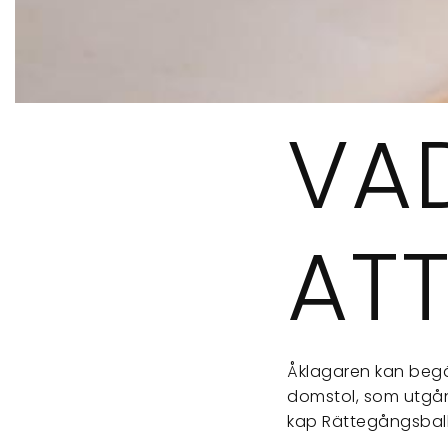
VA
ATT
Åklagaren kan begär
domstol, som utgång
kap Rättegångsbalk