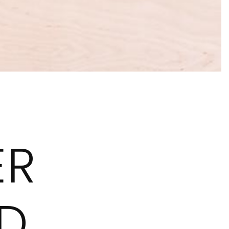
ER
ID