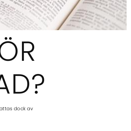
FÖR
TAD?
fattas dock av