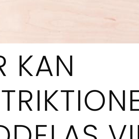
R KAN
TRIKTION
DDELAS V