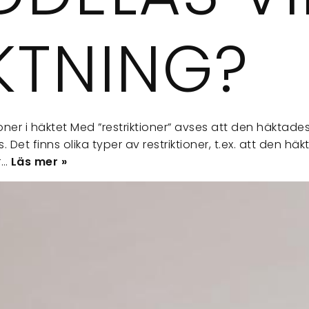
KTNING?
ioner i häktet Med ”restriktioner” avses att den häktad
 Det finns olika typer av restriktioner, t.ex. att den häk
r…
Läs mer »