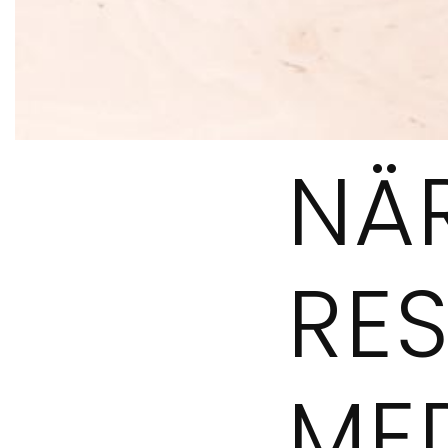
NÄ
RES
ME