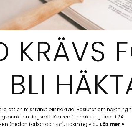
D KRÄVS 
 BLI HÄK
a att en misstänkt blir häktad. Beslutet om häktning 
spunkt en tingsrätt. Kraven för häktning finns i 24
en (nedan förkortad ”RB”). Häktning vid…
Läs mer »