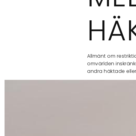
HÄ
Allmänt om restrikt
omvärlden inskränks.
andra häktade elle