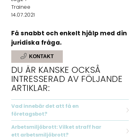
Trainee
14.07.2021
Få snabbt och enkelt hjälp med din
juridiska fråga.
KONTAKT
DU ÄR KANSKE OCKSÅ
INTRESSERAD AV FÖLJANDE
ARTIKLAR:
Vad innebär det att få en
företagsbot?
Arbetsmiljöbrott: Vilket straff har
ett arbetsmiljöbrott?