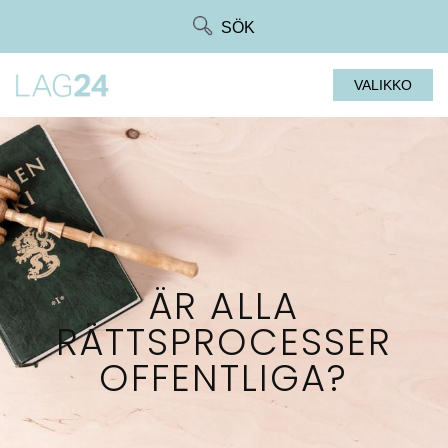
Siirry
SÖK
suoraan
sisältöön
VALIKKO
ÄR ALLA
RÄTTSPROCESSER
OFFENTLIGA?